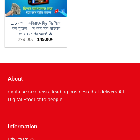
1.5 লাখ + কপিরাইট ফ্রি প্রিমিয়াম
রিল বান্ডেল – আপনার রিল ভাইরাল
হওয়ার গোপন অস্ত্র! 🔥
299.00
৳
149.00
৳
About
digitalsebazoneis a leading business that delive­rs All
Digital Product to people..
Information
Privacy Policy