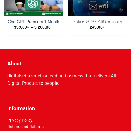
ChatGPT Premium 1 Month
মায়াজাল ইউটিউব মনিটাইজেশন কোর্স
399.00
৳
–
3,200.00
৳
249.00
৳
About
digitalsebazoneis a leading business that delive­rs All
Digital Product to people..
Information
Privacy Policy
Refund and Returns