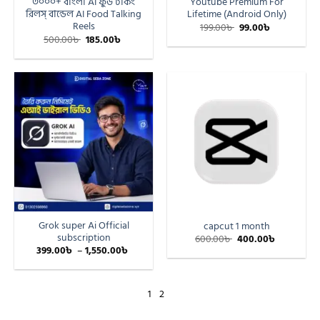
৩০০০+ বাংলা AI ফুড টকিং
Youtube Premium For
রিলস্ বান্ডেল AI Food Talking
Lifetime (Android Only)
Reels
199.00
৳
99.00
৳
500.00
৳
185.00
৳
Grok super Ai Official
capcut 1 month
subscription
600.00
৳
400.00
৳
399.00
৳
–
1,550.00
৳
1
2