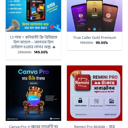
1.5 লাখ + কপিরাইট ফ্রি প্রিমিয়াম
True Caller Gold Premium
রিল বান্ডেল – আপনার রিল
199.00
৳
99.00
৳
ভাইরাল হওয়ার গোপন অস্ত্র! 🔥
299.00
৳
149.00
৳
Canva Pro ৩ বছরের গ্যারেন্টি সহ
Remini Pro Mobile – মাত্র