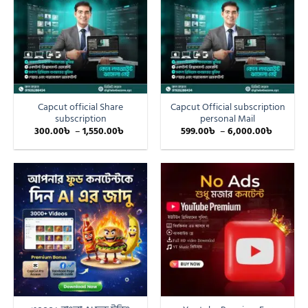
Capcut official Share
Capcut Official subscription
subscription
personal Mail
300.00
৳
–
1,550.00
৳
599.00
৳
–
6,000.00
৳