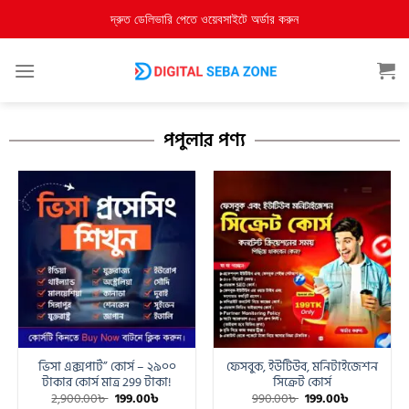
দ্রুত ডেলিভারি পেতে ওয়েবসাইটে অর্ডার করুন
পপুলার পণ্য
ভিসা এক্সপার্ট” কোর্স – ২৯০০
ফেসবুক, ইউটিউব, মনিটাইজেশন
টাকার কোর্স মাত্র 299 টাকা!
সিক্রেট কোর্স
2,900.00
৳
199.00
৳
990.00
৳
199.00
৳