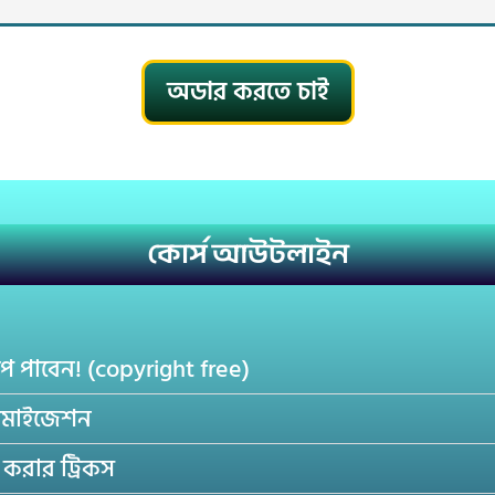
অডার করতে চাই
কোর্স আউটলাইন
প পাবেন! (copyright free)
িমাইজেশন
করার ট্রিকস