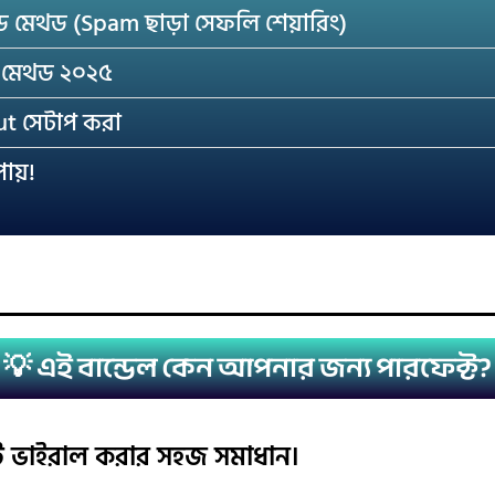
্সড মেথড (Spam ছাড়া সেফলি শেয়ারিং)
ভ মেথড ২০২৫
t সেটাপ করা
উপায়!
💡 এই বান্ডেল কেন আপনার জন্য পারফেক্ট?
ট ভাইরাল করার সহজ সমাধান।