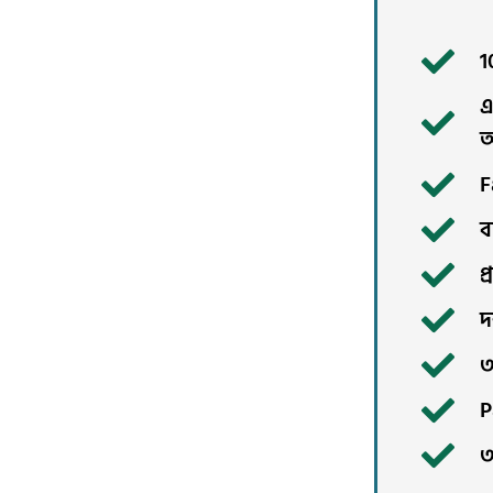
1
এ
আ
F
ব
প
দ
৩
P
৩