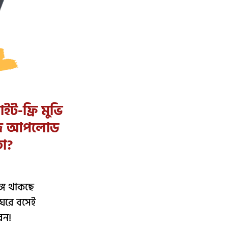
ট-ফ্রি মুভি
েজে আপলোড
ো?
্গে থাকছে
ঘরে বসেই
েন!