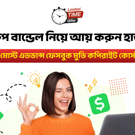
লিপ বান্ডেল নিয়ে আয় করুন 
মোস্ট এডভান্স ফেসবুক মুভি কপিরাইট কোর্