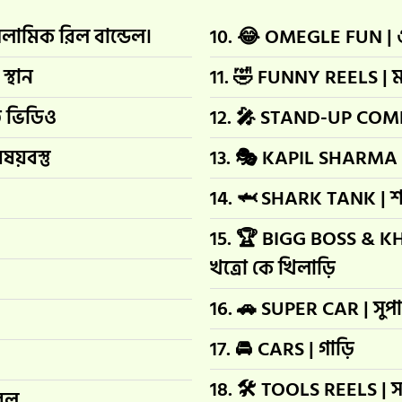
লামিক রিল বান্ডেল।
10. 😂 OMEGLE FUN |
স্থান
11. 🤣 FUNNY REELS | 
ি ভিডিও
12. 🎤 STAND-UP COMED
়বস্তু
13. 🎭 KAPIL SHARMA |
14. 🦈 SHARK TANK | শার্
15. 🏆 BIGG BOSS & K
খত্রো কে খিলাড়ি
16. 🚗 SUPER CAR | সুপ
17. 🚘 CARS | গাড়ি
18. 🛠️ TOOLS REELS | স
রিল