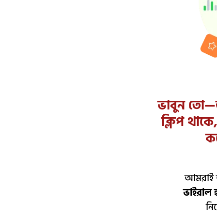
ভাবুন তো—আ
ক্লিপ থা
ক
আমরাই আ
ভাইরাল হ
নি