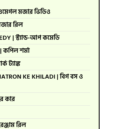
 ওমেগল মজার ভিডিও
মজার রিল
Y | স্ট্যান্ড-আপ কমেডি
 কপিল শর্মা
ক ট্যাঙ্ক
HATRON KE KHILADI | বিগ বস ও
ার কার
রঞ্জাম রিল