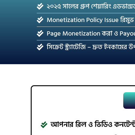
২০২৫ সালের গ্রুপ শেয়ারিং এডভান
Monetization Policy Issue রিমু
Page Monetization করা ও Payou
সিক্রেট স্ট্র্যাটেজি – দ্রুত ইনকামের 
আপনার রিল ও ভিডিও কনটেন্