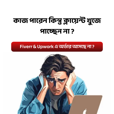
কাজ পারেন কিন্তু ক্লায়েন্ট খুজে
পাচ্ছেন না ?
Fiverr & Upwork এ অর্ডার আসছে না ?